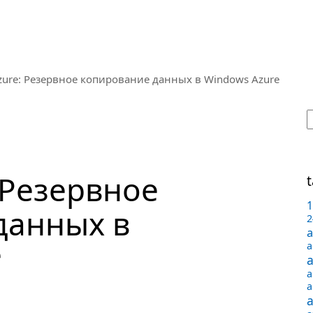
Azure: Резервное копирование данных в Windows Azure
 Резервное
t
1
данных в
2
a
e
a
a
a
a