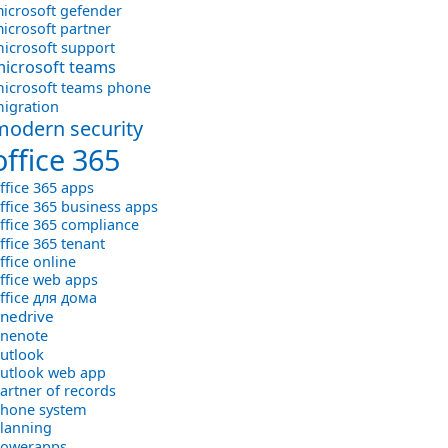
icrosoft gefender
icrosoft partner
icrosoft support
icrosoft teams
icrosoft teams phone
igration
modern security
office 365
ffice 365 apps
ffice 365 business apps
ffice 365 compliance
ffice 365 tenant
ffice online
ffice web apps
ffice для дома
nedrive
nenote
utlook
utlook web app
artner of records
hone system
lanning
owerapps