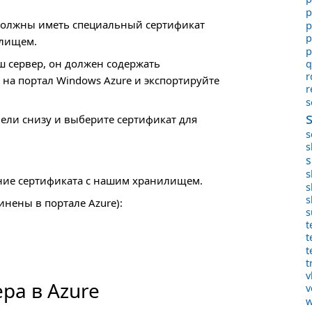
p
должны иметь специальный сертификат
p
p
илищем.
p
ш сервер, он должен содержать
q
r
 на портал Windows Azure и экспортируйте
r
s
ели снизу и выберите сертификат для
s
s
s
s
ние сертификата с нашим хранилищем.
s
s
нены в портале Azure):
s
t
t
t
t
v
ера в Azure
v
w