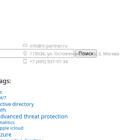
info@it-partner.ru

119034, ул. Остоженка 37/7 стр.3, Москва

+7 (495) 937-97-34

ags:
с
4/7
ctive directory
dfs
dvanced threat protection
nalitics
pple icloud
azure