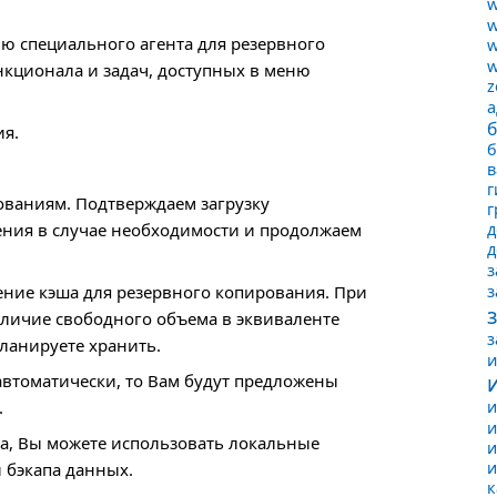
w
w
ю специального агента для резервного
w
w
кционала и задач, доступных в меню
z
а
б
ия.
б
в
г
ованиям. Подтверждаем загрузку
г
ния в случае необходимости и продолжаем
д
з
з
ение кэша для резервного копирования. При
аличие свободного объема в эквиваленте
з
ланируете хранить.
автоматически, то Вам будут предложены
.
и
и
на, Вы можете использовать локальные
и
и
 бэкапа данных.
к