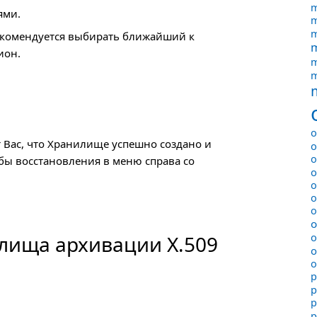
m
ями.
m
m
екомендуется выбирать ближайший к
m
ион.
m
m
o
т Вас, что Хранилище успешно создано и
o
o
бы восстановления в меню справа со
o
o
o
o
o
o
лища архивации X.509
o
o
p
p
p
p