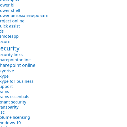
ower bi
ower shell
ower автоматизировать
roject online
uick assist
ds
emoteapp
ecure
security
ecurity links
harepointonline
harepoint online
kydrive
kype
kype for business
upport
eams
eams essentials
enant security
ransparity
lsc
olume licensing
indows 10