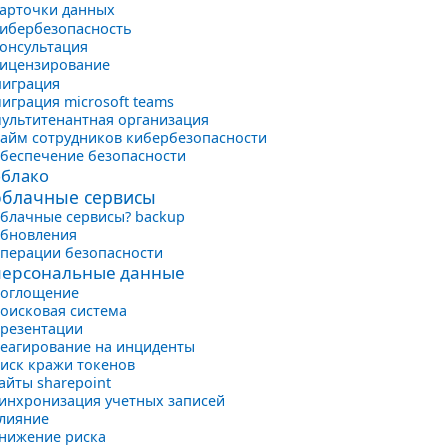
арточки данных
ибербезопасность
онсультация
ицензирование
играция
играция microsoft teams
ультитенантная организация
айм сотрудников кибербезопасности
беспечение безопасности
облако
облачные сервисы
блачные сервисы? backup
бновления
перации безопасности
персональные данные
оглощение
оисковая система
резентации
еагирование на инциденты
иск кражи токенов
айты sharepoint
инхронизация учетных записей
лияние
нижение риска