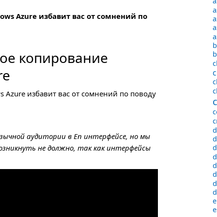
a
a
ws Azure избавит вас от сомнений по
a
a
a
b
ное копирование
b
c
re
c
c
c
 Azure избавит вас от сомнений по поводу
c
d
язычной аудитории в En интерфейсе, но мы
d
возникнуть не должно, так как интерфейсы
d
d
d
d
d
d
e
e