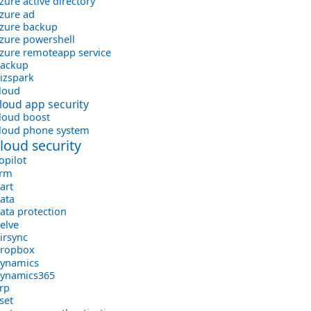
zure active directory
zure ad
zure backup
zure powershell
zure remoteapp service
ackup
izspark
loud
loud app security
loud boost
loud phone system
cloud security
opilot
crm
art
ata
ata protection
elve
irsync
ropbox
ynamics
ynamics365
rp
set