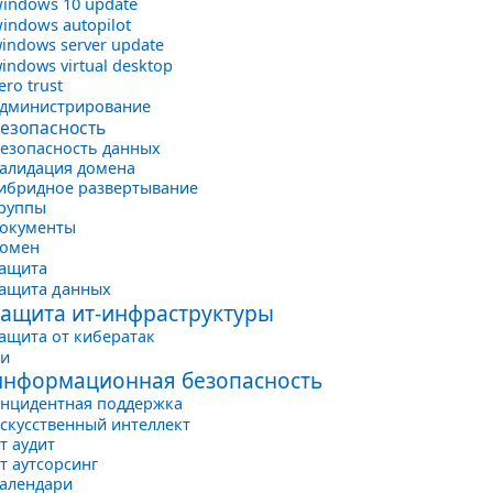
indows 10 update
indows autopilot
indows server update
indows virtual desktop
ero trust
дминистрирование
езопасность
езопасность данных
алидация домена
ибридное развертывание
руппы
окументы
домен
ащита
ащита данных
защита ит-инфраструктуры
ащита от кибератак
ии
информационная безопасность
нцидентная поддержка
скусственный интеллект
т аудит
т аутсорсинг
алендари