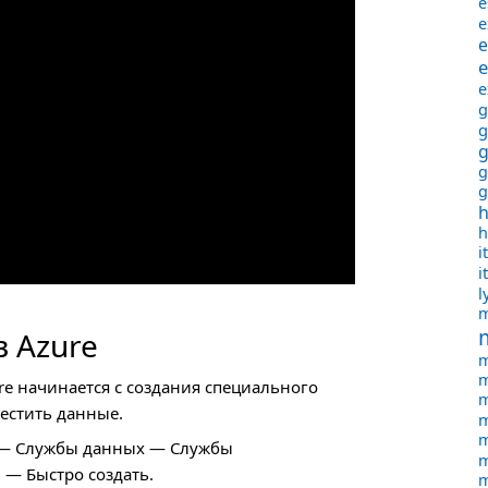
e
e
e
e
e
g
g
g
g
g
h
i
i
l
m
 Azure
m
m
re начинается с создания специального
m
местить данные.
m
m
 — Службы данных — Службы
m
— Быстро создать.
m