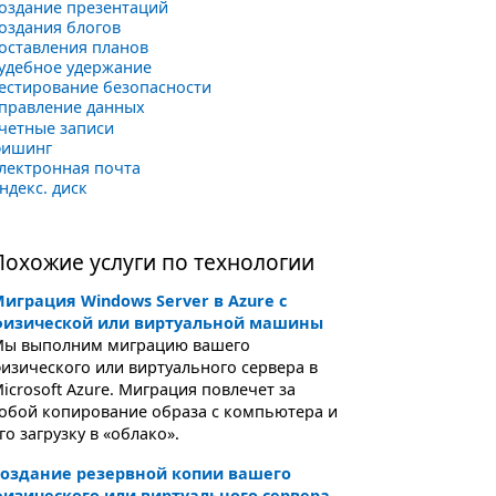
оздание презентаций
оздания блогов
оставления планов
удебное удержание
естирование безопасности
правление данных
четные записи
фишинг
лектронная почта
ндекс. диск
Похожие услуги по технологии
играция Windows Server в Azure с
физической или виртуальной машины
ы выполним миграцию вашего
изического или виртуального сервера в
icrosoft Azure. Миграция повлечет за
обой копирование образа с компьютера и
го загрузку в «облако».
оздание резервной копии вашего
изического или виртуального сервера,