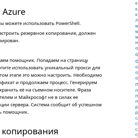
к
 Azure
к
к
л
 Вы можете использовать PowerShеll.
м
м
настроить резервное копирование, должен
м
рирован.
н
о
ваем помощник. Попадаем на страницу
о
отите использовать уникальный прокси для
о
этом этапе это можно настроить. Необходимо
о
тификат и продолжаем процесс. Генерируем
хранить её на съемном носителе. Фраза
п
п
елем и Майкрософт не в силах ее
п
ации сервера. Система сообщит об успешном
р
ть помощник.
р
с
с
о копирования
с
с