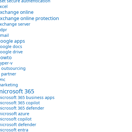
set secure authentication
xcel
xchange online
xchange online protection
xchange server
dpr
mail
oogle apps
oogle docs
oogle drive
howto
yper-v
t outsourcing
t partner
ync
arketing
microsoft 365
icrosoft 365 business apps
icrosoft 365 copilot
icrosoft 365 defender
icrosoft azure
icrosoft copilot
icrosoft defender
icrosoft entra