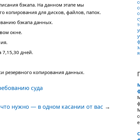
с
писания бэкапа. На данном этапе мы
с
го копирования для дисков, файлов, папок.
с
с
ванию бэкапа данных.
т
у
вом окне.
у
ия.
э
 7,15,30 дней.
я
ки резервного копирования данных.
М
требованию суда
М
ф
ё, что нужно — в одном касании от вас
→
M
с
е
С
ф