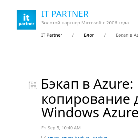
IT PARTNER
Золотой партнер Microsoft с 2006 года
IT Partner
/
Блог
/
Бэкап в 
Бэкап в Azure:

копирование 
Windows Azur
Fri Sep 5, 10:40 AM
