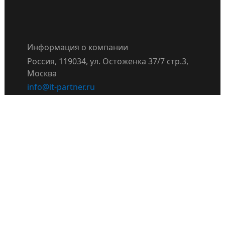
Информация о компании
Россия, 119034, ул. Остоженка 37/7 стр.3,
Москва
info@it-partner.ru
+7-495-937-97-34
Правила поведения сотрудников и
партнёров IT Partner