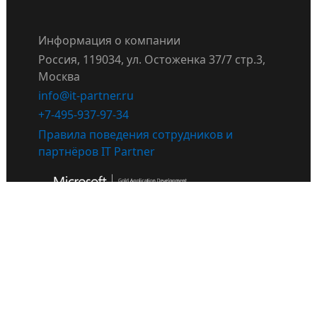
Информация о компании
Россия, 119034, ул. Остоженка 37/7 стр.3,
Москва
info@it-partner.ru
+7-495-937-97-34
Правила поведения сотрудников и
партнёров IT Partner