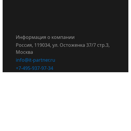
Информация о компании
Россия, 119034, ул. Остоженка 37/7 стр.3,
Москва
info@it-partner.ru
+7-495-937-97-34
Правила поведения сотрудников и
партнёров IT Partner