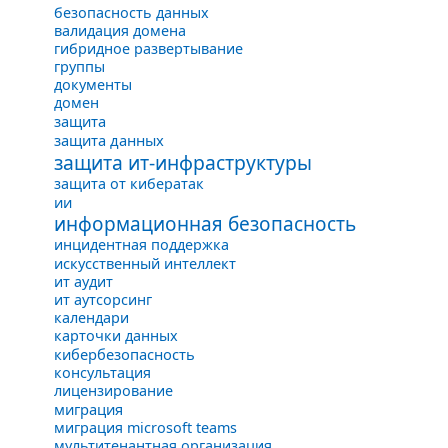
безопасность данных
валидация домена
гибридное развертывание
группы
документы
домен
защита
защита данных
защита ит-инфраструктуры
защита от кибератак
ии
информационная безопасность
инцидентная поддержка
искусственный интеллект
ит аудит
ит аутсорсинг
календари
карточки данных
кибербезопасность
консультация
лицензирование
миграция
миграция microsoft teams
мультитенантная организация