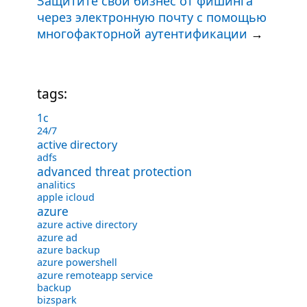
Защитите свой бизнес от фишинга
через электронную почту с помощью
многофакторной аутентификации
→
tags:
1с
24/7
active directory
adfs
advanced threat protection
analitics
apple icloud
azure
azure active directory
azure ad
azure backup
azure powershell
azure remoteapp service
backup
bizspark