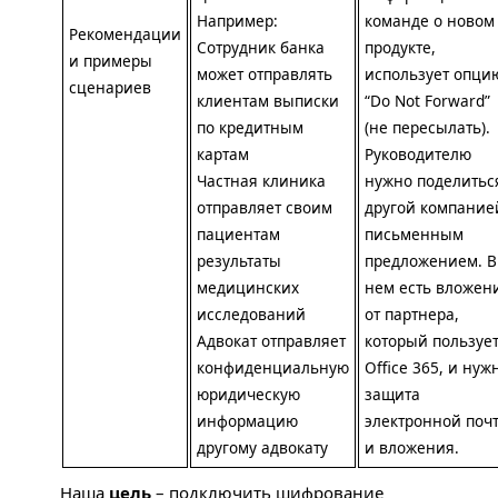
Например:
команде о новом
Рекомендации
Сотрудник банка
продукте,
и примеры
может отправлять
использует опци
сценариев
клиентам выписки
“Do Not Forward”
по кредитным
(не пересылать).
картам
Руководителю
Частная клиника
нужно поделитьс
отправляет своим
другой компание
пациентам
письменным
результаты
предложением. В
медицинских
нем есть вложен
исследований
от партнера,
Адвокат отправляет
который пользуе
конфиденциальную
Office 365, и нуж
юридическую
защита
информацию
электронной поч
другому адвокату
и вложения.
Наша
цель
– подключить шифрование