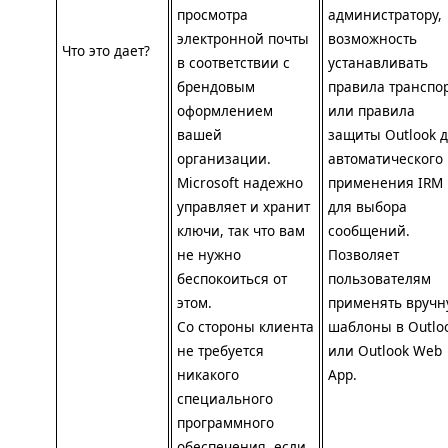
просмотра
администратору,
электронной почты
возможность
Что это дает?
в соответствии с
устанавливать
брендовым
правила транспо
оформлением
или правила
вашей
защиты Outlook 
организации.
автоматического
Microsoft надежно
применения
IRM
управляет и хранит
для выбора
ключи, так что вам
сообщений.
не нужно
Позволяет
беспокоиться от
пользователям
этом.
применять вручн
Со стороны клиента
шаблоны в Outlo
не требуется
или Outlook Web
никакого
App.
специального
программного
обеспечения, если