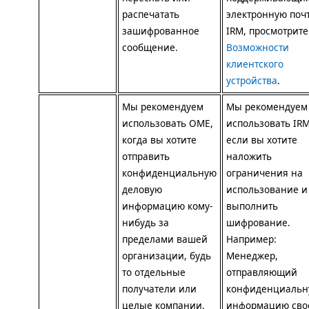
распечатать
электронную поч
зашифрованное
IRM
, просмотрите
сообщение.
Возможности
клиентского
устройства
.
Мы рекомендуем
Мы рекомендуем
использовать
OME
,
использовать
IR
когда вы хотите
если вы хотите
отправить
наложить
конфиденциальную
ограничения на
деловую
использование и
информацию кому-
выполнить
нибудь за
шифрование.
пределами вашей
Например:
организации, будь
Менеджер,
то отдельные
отправляющий
получатели или
конфиденциальн
целые компании.
информацию сво