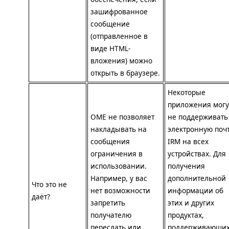
зашифрованное
сообщение
(отправленное в
виде
HTML
-
вложения) можно
открыть в браузере.
Некоторые
приложения могу
OME
не позволяет
не поддерживать
накладывать на
электронную поч
сообщения
IRM
на всех
ограничения в
устройствах. Для
использовании.
получения
Например, у вас
дополнительной
Что это не
нет возможности
информации об
даёт?
запретить
этих и других
получателю
продуктах,
переслать или
поддерживающи