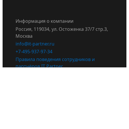
Информация о компании
Россия, 119034, ул. Остоженка 37/7 стр.3,
Москва
info@it-partner.ru
+7-495-937-97-34
Правила поведения сотрудников и
партнёров IT Partner