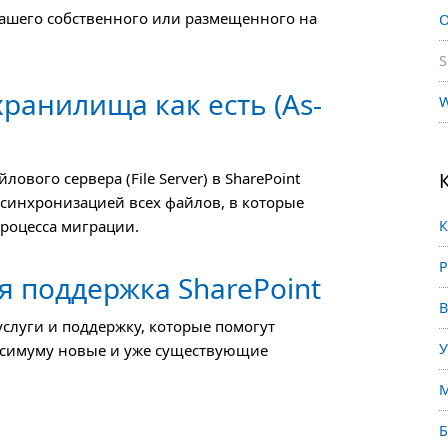
 вашего собственного или размещенного на
O
S
ранилища как есть (As-
W
вого сервера (File Server) в SharePoint
с синхронизацией всех файлов, в которые
роцесса миграции.
К
Р
я поддержка SharePoint
В
слуги и поддержку, которые помогут
У
ксимуму новые и уже существующие
М
Б