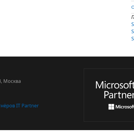
О
П
S
S
S
3, Москва
нёров IT Partner