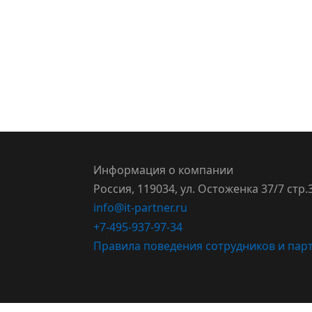
Информация о компании
Россия, 119034, ул. Остоженка 37/7 стр.
info@it-partner.ru
+7-495-937-97-34
Правила поведения сотрудников и парт