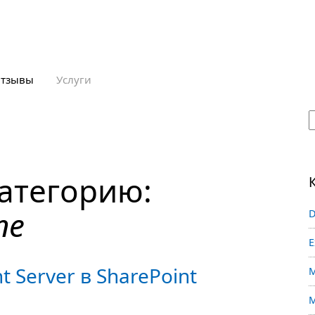
тзывы
Услуги
атегорию:
ne
D
E
 Server в SharePoint
M
M