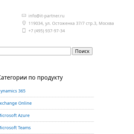
info@it-partner.ru

119034, ул. Остоженка 37/7 стр.3, Москва

+7 (495) 937-97-34

Категории по продукту
ynamics 365
xchange Online
icrosoft Azure
icrosoft Teams