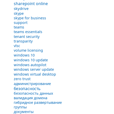
sharepoint online
skydrive
skype
skype for business
support
teams
teams essentials
tenant security
transparity
vlsc
volume licensing
windows 10
windows 10 update
windows autopilot
windows server update
windows virtual desktop
zero trust
администрирование
безопасность
безопасность данных
валидация домена
гибридное развертывание
группы
документы