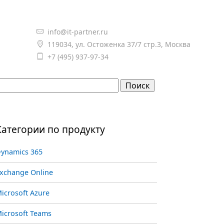
info@it-partner.ru

119034, ул. Остоженка 37/7 стр.3, Москва

+7 (495) 937-97-34

Категории по продукту
ynamics 365
xchange Online
icrosoft Azure
icrosoft Teams