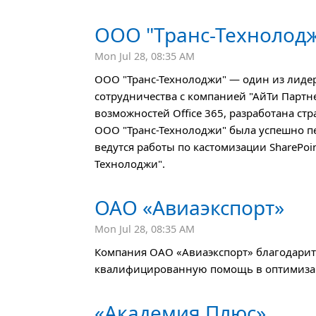
ООО "Транс-Технолод
Mon Jul 28, 08:35 AM
ООО "Транс-Технолоджи" — один из лидер
сотрудничества с компанией "АйТи Партн
возможностей Office 365, разработана стр
ООО "Транс-Технолоджи" была успешно пе
ведутся работы по кастомизации SharePoi
Технолоджи".
ОАО «Авиаэкспорт»
Mon Jul 28, 08:35 AM
Компания
ОАО
«Авиаэкспорт» благодарит
квалифицированную помощь в оптимиза
«Академия Плюс»