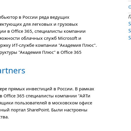
О
П
бьютор в России ряда ведущих
S
лектующих для легковых и грузовых
S
ии в Office 365, специалисты компании
S
ожности облачных служб Microsoft и
ржку ИТ-службе компании "Академия Плюс".
труктуры "Академия Плюс" в Office 365
artners
 сфере прямых инвестиций в России. В рамках
в Office 365 специалисты компании "АйТи
 ящики пользователей в московском офисе
тивный портал SharePoint. Были настроены
тва.