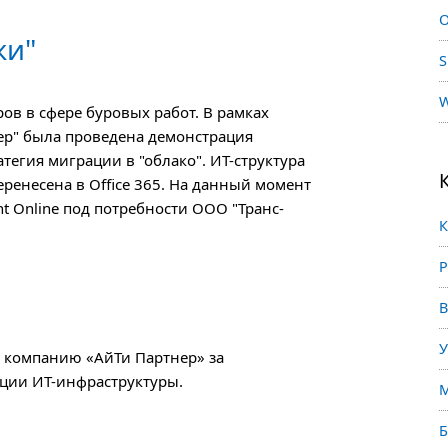
O
жи"
S
W
ов в сфере буровых работ. В рамках
ер" была проведена демонстрация
атегия миграции в "облако". ИТ-структура
ренесена в Office 365. На данный момент
nt Online под потребности ООО "Транс-
К
Р
В
У
 компанию «АйТи Партнер» за
ции ИТ-инфраструктуры.
М
Б