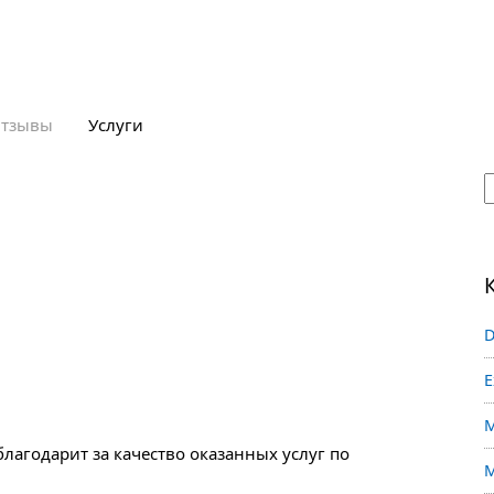
тзывы
Услуги
D
E
M
агодарит за качество оказанных услуг по
M