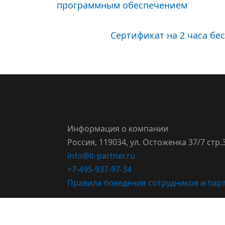
программным обеспечением
Сертификат на 2 часа бес
Информация о компании
Россия, 119034, ул. Остоженка 37/7 стр.
info@it-partner.ru
+7-495-937-97-34
Правила поведения сотрудников и парт