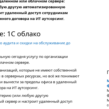
даленном или облачном сервере:
юбую другую автоматизированную
оит удаленный доступ сотрудникам
нного договора на ИТ аутсорсинг.
е: 1С облако
о аудита и скидки на обслуживание до
альную сегодня услугу по организации
лачном сервере.
ганизаций, которые не имеют собственной
в серверных ресурсах, но всё же понимают
М
 и вынести за пределы офиса в удаленный
ора на ИТ аутсорсинг.
М
алтерию (или любую другую
ф
M
ый сервер и настроит удаленный доступ
с