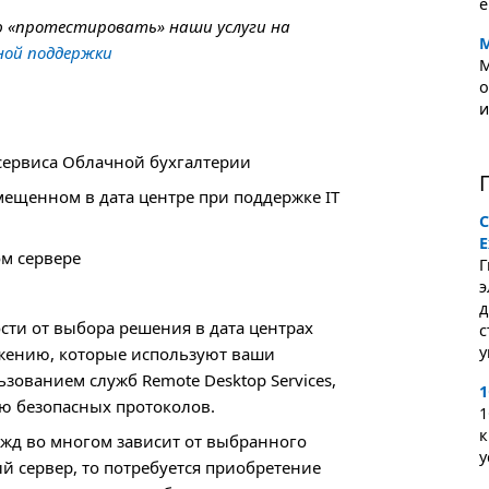
е
ю «протестировать» наши услуги на
М
ной поддержки
М
о
и
сервиса Облачной бухгалтерии
змещенном в дата центре при поддержке IT
C
E
ом сервере
Г
э
д
сти от выбора решения в дата центрах
с
у
ожению, которые используют ваши
ьзованием служб Remote Desktop Services,
1
ю безопасных протоколов.
1
к
ужд во многом зависит от выбранного
у
й сервер, то потребуется приобретение