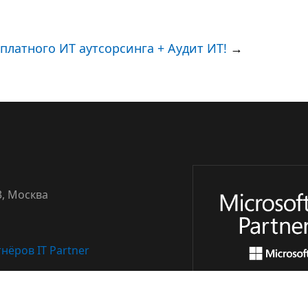
платного ИТ аутсорсинга + Аудит ИТ!
→
3, Москва
нёров IT Partner