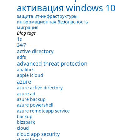
активация windows 10
защита ит-инфраструктуры
информационная безопасность
миграция
Blog tags
1с
24/7
active directory
adfs
advanced threat protection
analitics
apple icloud
azure
azure active directory
azure ad
azure backup
azure powershell
azure remoteapp service
backup
bizspark
cloud
cloud app security
cloud boost