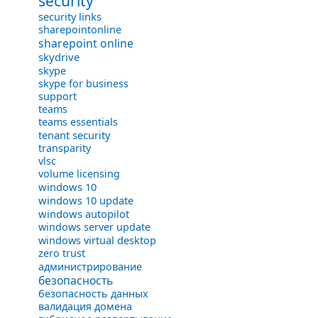
security
security links
sharepointonline
sharepoint online
skydrive
skype
skype for business
support
teams
teams essentials
tenant security
transparity
vlsc
volume licensing
windows 10
windows 10 update
windows autopilot
windows server update
windows virtual desktop
zero trust
администрирование
безопасность
безопасность данных
валидация домена