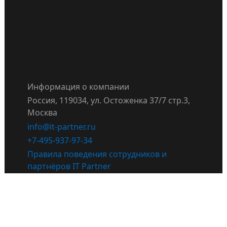
Информация о компании
Россия, 119034, ул. Остоженка 37/7 стр.3,
Москва
info@it-partner.ru
+7-495-937-97-34
Правила поведения сотрудников и
партнёров IT Partner