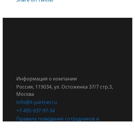
Информация о компании
Россия, 119034, ул. Остоженка 37/7 стр.3,
Москва
info@it-partner.ru
+7-495-937-97-34
Правила поведения сотрудников и
партнёров IT Partner