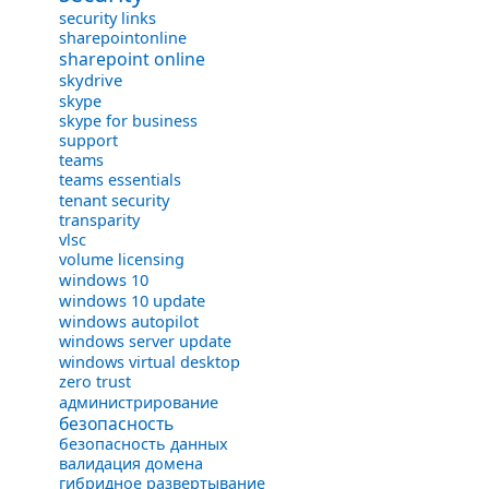
security links
sharepointonline
sharepoint online
skydrive
skype
skype for business
support
teams
teams essentials
tenant security
transparity
vlsc
volume licensing
windows 10
windows 10 update
windows autopilot
windows server update
windows virtual desktop
zero trust
администрирование
безопасность
безопасность данных
валидация домена
гибридное развертывание