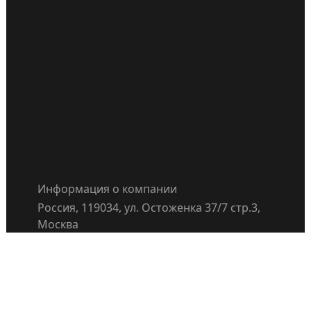
Информация о компании
Россия, 119034, ул. Остоженка 37/7 стр.3,
Москва
info@it-partner.ru
+7-495-937-97-34
Правила поведения сотрудников и
партнёров IT Partner