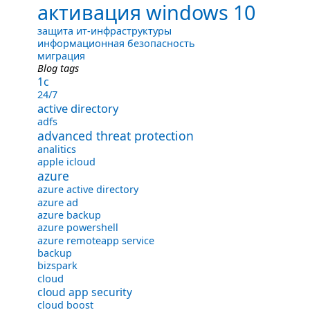
активация windows 10
защита ит-инфраструктуры
информационная безопасность
миграция
Blog tags
1с
24/7
active directory
adfs
advanced threat protection
analitics
apple icloud
azure
azure active directory
azure ad
azure backup
azure powershell
azure remoteapp service
backup
bizspark
cloud
cloud app security
cloud boost